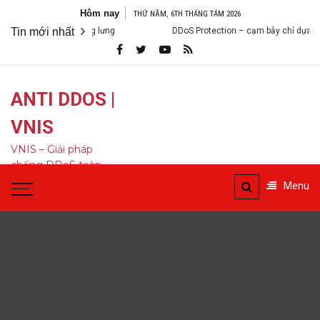
Bỏ
Hôm nay
THỨ NĂM, 6TH THÁNG TÁM 2026
qua
hiến bạn lạnh sống lưng
Tin mới nhất
DDoS Protection – cạm bẫy chỉ dựa vào cá
nội
dung
ANTI DDOS |
VNIS
VNIS – Giải pháp
chống DDoS toàn
diện
Menu