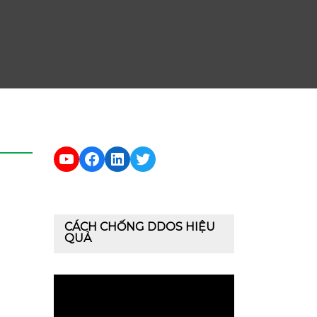
YouTube
Facebook
LinkedIn
Twitter
CÁCH CHỐNG DDOS HIỆU
QUẢ
Trình
chơi
Video