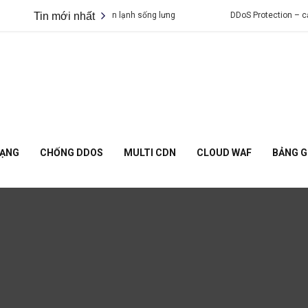
 tấn công DDoS khiến bạn lạnh sống lưng
Tin mới nhất
DDoS Protection – cạm bẫ
MẠNG
CHỐNG DDOS
MULTI CDN
CLOUD WAF
BẢNG G