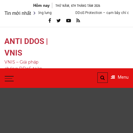
Bỏ
Hôm nay
THỨ NĂM, 6TH THÁNG TÁM 2026
qua
DoS khiến bạn lạnh sống lưng
Tin mới nhất
DDoS Protection – cạm bẫy chỉ dựa và
nội
dung
ANTI DDOS |
VNIS
VNIS – Giải pháp
chống DDoS toàn
diện
Menu