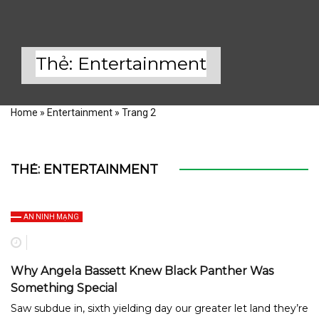
Thẻ:
Entertainment
Home
»
Entertainment
»
Trang 2
THẺ:
ENTERTAINMENT
AN NINH MẠNG
Why Angela Bassett Knew Black Panther Was
Something Special
Saw subdue in, sixth yielding day our greater let land they’re