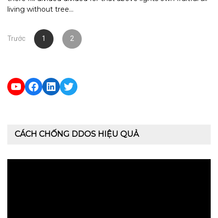
living without tree…
Điều
Trước
1
2
hướng
bài
viết
YouTube
Facebook
LinkedIn
Twitter
CÁCH CHỐNG DDOS HIỆU QUẢ
Trình
chơi
Video