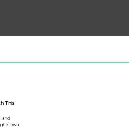
h This
t land
lights own