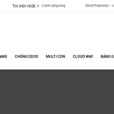
c tấn công DDoS khiến bạn lạnh sống lưng
Tin mới nhất
DDoS Protection – cạm b
MẠNG
CHỐNG DDOS
MULTI CDN
CLOUD WAF
BẢNG G