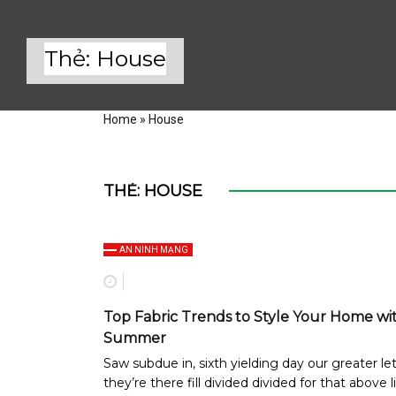
Thẻ:
House
Home
»
House
THẺ:
HOUSE
AN NINH MẠNG
Top Fabric Trends to Style Your Home wit
Summer
Saw subdue in, sixth yielding day our greater le
they’re there fill divided divided for that above 