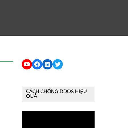
YouTube
Facebook
LinkedIn
Twitter
CÁCH CHỐNG DDOS HIỆU
QUẢ
Trình
chơi
Video