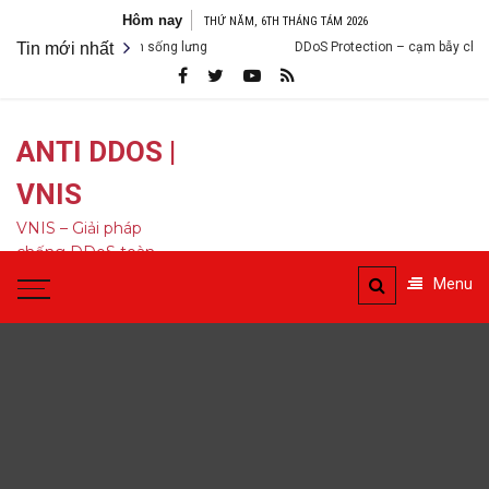
Bỏ
Hôm nay
THỨ NĂM, 6TH THÁNG TÁM 2026
qua
 DDoS khiến bạn lạnh sống lưng
Tin mới nhất
DDoS Protection – cạm bẫy chỉ dựa
nội
dung
ANTI DDOS |
VNIS
VNIS – Giải pháp
chống DDoS toàn
diện
Menu