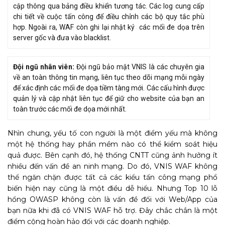
cập thông qua bảng điều khiển tương tác. Các log cung cấp
chi tiết về cuộc tấn công để điều chỉnh các bộ quy tắc phù
hợp. Ngoài ra, WAF còn ghi lại nhật ký các mối đe dọa trên
server gốc và đưa vào blacklist.
Đội ngũ nhân viên:
Đội ngũ bảo mật VNIS là các chuyên gia
về an toàn thông tin mạng, liên tục theo dõi mạng mỗi ngày
để xác định các mối đe dọa tiềm tàng mới. Các cấu hình được
quản lý và cập nhật liên tục để giữ cho website của bạn an
toàn trước các mối đe dọa mới nhất.
Nhìn chung, yếu tố con người là một điểm yếu mà không
một hệ thống hay phần mềm nào có thể kiểm soát hiệu
quả được. Bên cạnh đó, hệ thống CNTT cũng ảnh hưởng ít
nhiều đến vấn đề an ninh mạng. Do đó, VNIS WAF không
thể ngăn chặn được tất cả các kiểu tấn công mạng phổ
biến hiện nay cũng là một điều dễ hiểu. Nhưng Top 10 lỗ
hổng OWASP không còn là vấn đề đối với Web/App của
bạn nữa khi đã có VNIS WAF hỗ trợ. Đây chắc chắn là một
điểm cộng hoàn hảo đối với các doanh nghiệp.