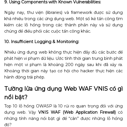
9. Using Components with Known Vulnerabilities:
Ngày nay, thư viện (libraries) và framework được sử dụng
khá nhiều trong các ứng dụng web. Một số kẻ tấn công tìm
kiếm các lỗ hổng trong các thành phần này và sử dụng
chúng để điều phối các cuộc tấn công khác.
10. Insufficient Logging & Monitoring:
Nhiều ứng dụng web không thực hiện đầy đủ các bước để
phát hiện vi phạm dữ liệu. Ước tính thời gian trung bình phát
hiện một vi phạm là khoảng 200 ngày sau khi đã xảy ra.
Khoảng thời gian này tạo cơ hội cho hacker thực hiện các
hành động trái phép.
Tường lửa ứng dụng Web WAF
VNIS
có gì
nổi bật?
Top 10 lỗ hổng OWASP là 10 rủi ro quan trọng đối với ứng
dụng web. Vậy
VNIS WAF (Web Application Firewall)
có
những tính năng nổi bật gì để “cân” được những lỗ hổng
đó?