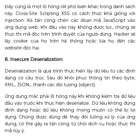
Đây cũng là một lỗ hổng rất phổ biến khác trong danh sách
này.
Cross-Site Scripting XSS
có cách thức khá giống với
Injection. Kẻ tấn công chèn các đoạn mã JavaScript
vào
ứng dụng web. Khi đầu vào này không được lọc, chúng sẽ
thực thi mã độc trên trình duyệt của người dùng. Hacker sẽ
lấy cookie của họ trên hệ thống hoặc lừa họ đến các
website độc hại.
8. Insecure Deserialization:
Deserialization là quá trình thực hiện lấy dữ liệu từ các định
dạng có cấu trúc. Sau đó khôi phục thông tin theo byte,
XML, JSON,…thành các đối tượng (object).
Ứng dụng mắc phải lỗ hổng này khi không kiểm tra dữ liệu
đầu vào trước khi thực hiện deserialize. Dữ liệu không đúng
định dạng hoặc dữ liệu không mong muốn có thể bị lợi
dụng. Chúng được dùng để thay đổi luồng xử lý của ứng
dụng, có thể gây ra tấn công từ chối dịch vụ hoặc thực thi
mã tùy ý.