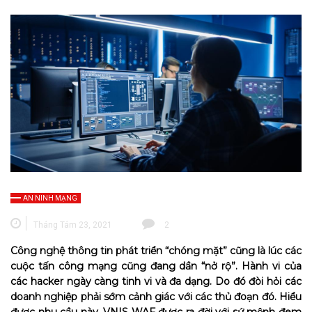
AN NINH MẠNG
Tháng Tám 23, 2021
2
Công nghệ thông tin phát triển “chóng mặt” cũng là lúc các
cuộc tấn công mạng cũng đang dần “nở rộ”. Hành vi của
các hacker ngày càng tinh vi và đa dạng. Do đó đòi hỏi các
doanh nghiệp phải sớm cảnh giác với các thủ đoạn đó. Hiểu
được nhu cầu này, VNIS WAF được ra đời với sứ mệnh đem