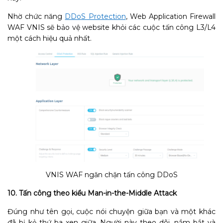
Nhờ chức năng
DDoS Protection
,
Web Application Firewall
WAF VNIS
sẽ bảo vệ website khỏi các cuộc tấn công L3/L4
một cách hiệu quả nhất.
VNIS WAF ngăn chặn tấn công DDoS
10. Tấn công theo kiểu Man-in-the-Middle Attack
Đúng như tên gọi, cuộc nói chuyện giữa bạn và một khác
đã bị kẻ thứ ba xen giữa. Người này theo dõi, nắm bắt và