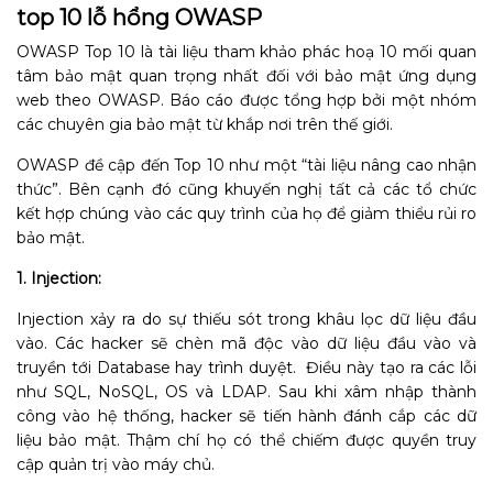
top 10 lỗ hổng OWASP
OWASP Top 10 là tài liệu tham khảo phác hoạ 10 mối quan
tâm bảo mật quan trọng nhất đối với bảo mật ứng dụng
web theo OWASP. Báo cáo được tổng hợp bởi một nhóm
các chuyên gia bảo mật từ khắp nơi trên thế giới.
OWASP đề cập đến Top 10 như một “tài liệu nâng cao nhận
thức”. Bên cạnh đó cũng khuyến nghị tất cả các tổ chức
kết hợp chúng vào các quy trình của họ để giảm thiểu rủi ro
bảo mật.
1. Injection:
Injection xảy ra do sự thiếu sót trong khâu lọc dữ liệu đầu
vào. Các hacker sẽ chèn mã độc vào dữ liệu đầu vào và
truyền tới Database hay trình duyệt. Điều này tạo ra các lỗi
như SQL, NoSQL, OS và LDAP. Sau khi xâm nhập thành
công vào hệ thống, hacker sẽ tiến hành đánh cắp các dữ
liệu bảo mật. Thậm chí họ có thể chiếm được quyền truy
cập quản trị vào máy chủ.