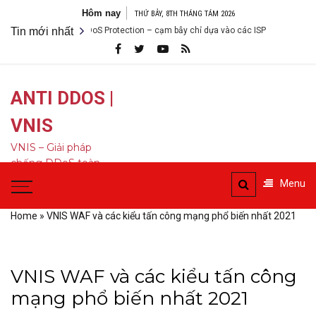
Bỏ
Hôm nay
THỨ BẢY, 8TH THÁNG TÁM 2026
qua
Tin mới nhất
DDoS Protection – cạm bẫy chỉ dựa vào các ISP
Anti DDoS là 
nội
dung
ANTI DDOS |
VNIS
VNIS – Giải pháp
chống DDoS toàn
diện
Menu
Home
»
VNIS WAF và các kiểu tấn công mạng phổ biến nhất 2021
VNIS WAF và các kiểu tấn công
mạng phổ biến nhất 2021